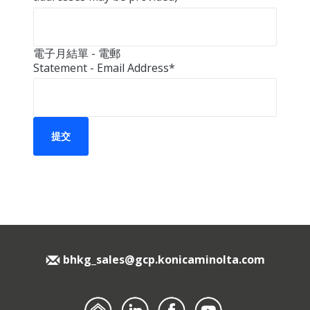
電子月結單 - 電郵
Statement - Email Address
*
bhkg_sales@gcp.konicaminolta.com